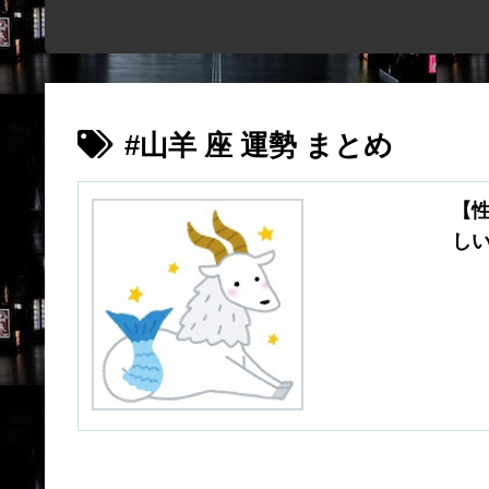
#山羊 座 運勢 まとめ
【
し