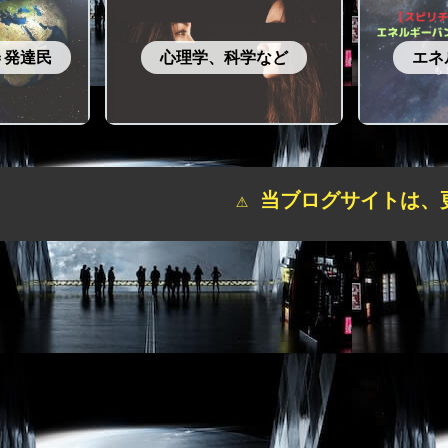
＝発達民
心理学、科学など
エネ
⚠ 当ブログサイトは、更新や自