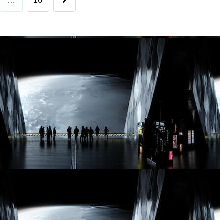
…
16
へ