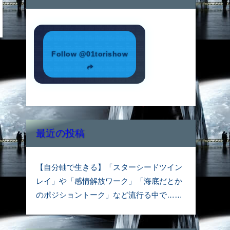
Follow @01torishow
最近の投稿
【自分軸で生きる】「スターシードツイン
レイ」や「感情解放ワーク」「海底だとか
のポジショントーク」など流行る中で……