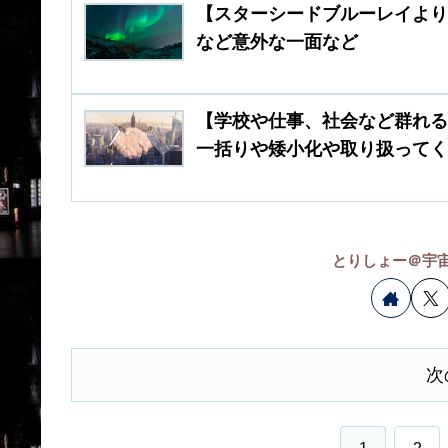
【スターシードブルーレイよ
など意外な一面など
【学校や仕事、社会など群れる
一括りや矮小化や取り扱って
とりしょー＠宇宙
次