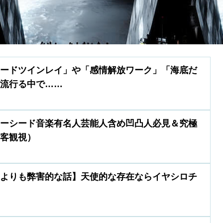
シードツインレイ」や「感情解放ワーク」「海底だ
ど流行る中で……
ターシード音楽有名人芸能人含め凹凸人必見＆究極
に客観視）
ろよりも弊害的な話】天使的な存在ならイヤシロチ