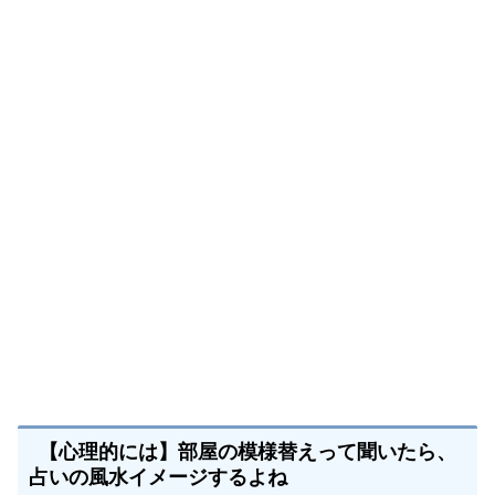
【模様替えをしたくなる時のサイン】：チャンスが
くる前触れ
【模様替えをしたくなる時のサイン】：人間関係の
入れ替わり時期がくるかも？
運気
【スピリチュアル的にみて】部屋の模様替えについ
て
色にはいろんな意味があるけど「黒のみ」は注意
【家の中が全てが黒にするなら】花を飾るのはスピ
リチュアル的にもいい
【運気を上げるには…】家の中（部屋）模様替えするな
らこれもついでに知ろう！
【古いものやいらないものを捨てよう！】汚い部屋
は運気が下がるんだよね！
【心理的には】部屋の模様替えって聞いたら、
【せっかく模様替えするなら】好きなものに囲まれ
占いの風水イメージするよね
るようにしてみよう