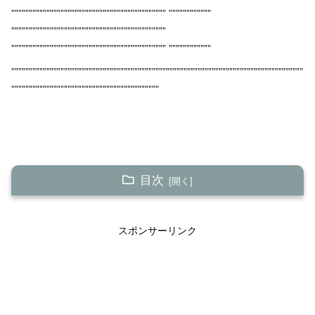
”””””””””””””””””””””””””””””””””””””””””””” ””””””””””””
””””””””””””””””””””””””””””””””””””””””””””
”””””””””””””””””””””””””””””””””””””””””””” ””””””””””””
”””””””””””””””””””””””””””””””””””””””””””””””””””””””””””””””””””””””””””””””””””
””””””””””””””””””””””””””””””””””””””””””
目次
【心理的には】部屋の模様替えって聞いたら、占いの風
水イメージするよね
スポンサーリンク
部屋が散らかる人は、頭の中を整理できない人が多
い
【スピリチュアル的に】家の中（部屋）の模様替えと運
気アップについて