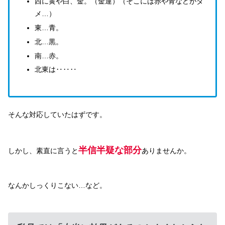
西に黄や白、金。（金運）（そこには赤や青などがダ
メ…）
東…青。
北…黒。
南…赤。
北東は‥‥‥
そんな対応していたはずです。
半信半疑な部分
しかし、素直に言うと
ありませんか。
なんかしっくりこない…など。