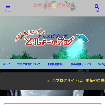
メニュー
検索
とりスピブログ
ホーム
ブログ運営について
【運営者情報】
悩み相談サービス
SNS
⚠ 当ブログサイトは、更新や自動改ざん、一括変換の