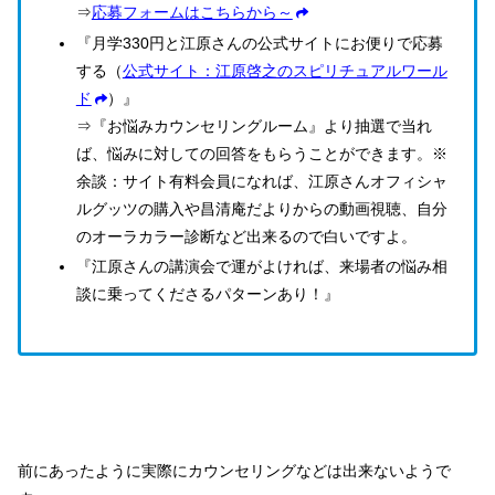
⇒
応募フォームはこちらから～
『月学330円と江原さんの公式サイトにお便りで応募
する（
公式サイト：江原啓之のスピリチュアルワール
ド
）』
⇒『お悩みカウンセリングルーム』より抽選で当れ
ば、悩みに対しての回答をもらうことができます。※
余談：サイト有料会員になれば、江原さんオフィシャ
ルグッツの購入や昌清庵だよりからの動画視聴、自分
のオーラカラー診断など出来るので白いですよ。
『江原さんの講演会で運がよければ、来場者の悩み相
談に乗ってくださるパターンあり！』
前にあったように実際にカウンセリングなどは出来ないようで