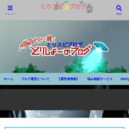
メニュー
検索
とりスピブログ
ホーム
ブログ運営について
【運営者情報】
悩み相談サービス
SNS
⚠ 当ブ