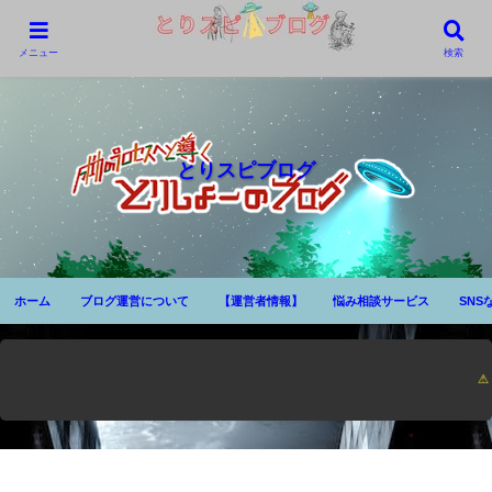
メニュー
検索
とりスピブログ
ホーム
ブログ運営について
【運営者情報】
悩み相談サービス
SNS
⚠ 