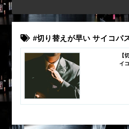
#切り替えが早い サイコパ
【
イ