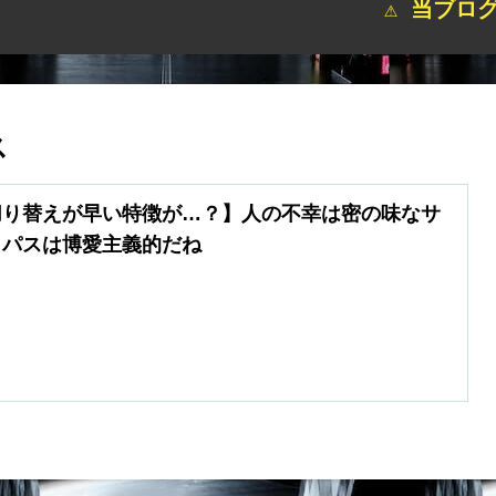
⚠ 当ブログサイト
ス
切り替えが早い特徴が…？】人の不幸は密の味なサ
コパスは博愛主義的だね