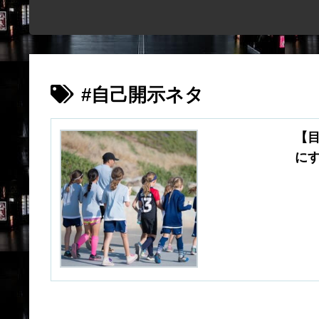
#自己開示ネタ
【
に