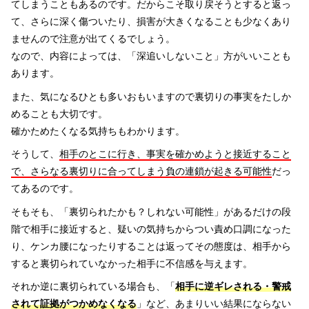
てしまうこともあるのです。だからこそ取り戻そうとすると返っ
て、さらに深く傷ついたり、損害が大きくなることも少なくあり
ませんので注意が出てくるでしょう。
なので、内容によっては、「深追いしないこと」方がいいことも
あります。
また、気になるひとも多いおもいますので裏切りの事実をたしか
めることも大切です。
確かためたくなる気持ちもわかります。
そうして、
相手のとこに行き、事実を確かめようと接近すること
で、さらなる裏切りに合ってしまう負の連鎖が起きる可能性
だっ
てあるのです。
そもそも、「裏切られたかも？しれない可能性」があるだけの段
階で相手に接近すると、疑いの気持ちからつい責め口調になった
り、ケンカ腰になったりすることは返ってその態度は、相手から
すると裏切られていなかった相手に不信感を与えます。
それか逆に裏切られている場合も、「
相手に逆ギレされる・警戒
されて証拠がつかめなくなる
」など、あまりいい結果にならない