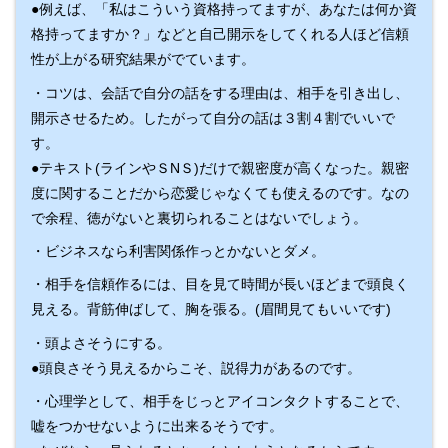
●例えば、「私はこういう資格持ってますが、あなたは何か資
格持ってますか？」などと自己開示をしてくれる人ほど信頼
性が上がる研究結果がでています。
・コツは、会話で自分の話をする理由は、相手を引き出し、
開示させるため。したがって自分の話は３割４割でいいで
す。
●テキスト(ラインやＳNＳ)だけで親密度が高くなった。親密
度に関することだから恋愛じゃなくても使えるのです。なの
で余程、徳がないと裏切られることはないでしょう。
・ビジネスなら利害関係作っとかないとダメ。
・相手を信頼作るには、目を見て時間が長いほどまで頭良く
見える。背筋伸ばして、胸を張る。(眉間見てもいいです)
・頭よさそうにする。
●頭良さそう見えるからこそ、説得力があるのです。
・心理学として、相手をじっとアイコンタクトすることで、
嘘をつかせないように出来るそうです。