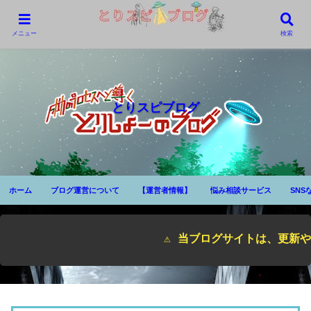
メニュー
検索
とりスピブログ
ホーム
ブログ運営について
【運営者情報】
悩み相談サービス
SNS
⚠ 当ブログサイトは、更新や自動改ざん、一括変