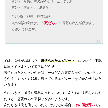
第4位「片思い中の好きな人」……6.5％
第5位「家族」……5.8％
※6位以下省略、複数回答可
友だち
※約6割の女性が、「
」に裏切られた経験がある
と答えています。
では、女性が経験した「
裏切られたエピソード
」についても下記
に綴ってきますので参考にどうぞ！
裏切られたといったかたは、一体どんな裏切りを受けたのでしょ
うか？ もっとも印象に残っているエピソードを紹介させていた
だきます。
先にいうと、彼氏に浮気をされていたり、友だちに彼氏をとられ
たりと、恋愛絡みの裏切りが多いようです。
友だちも彼氏も信じていたらいたほどの場合、
その傷は深い
です