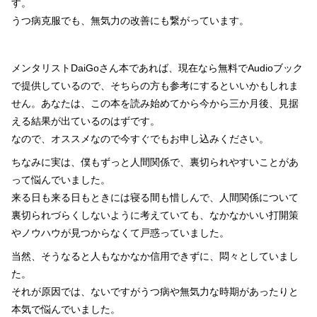
す。
うつ病克服でも、無気力の改善にも繋がっています。
メンタリストDaiGoさん本であれば、現在なら無料でAudioブック
で提供しているので、そちらの方も参考にするといいかもしれま
せん。あなたは、この本を読み始めてから今から三か月後、見据
える結果が出ているのはずです。
なので、オススメなので今すぐでもお申し込みください。
ちなみに実は、僕もずっと人間関係で、裏切られやすいことがあ
って悩んでいました。
来る日も来る日もときには寝る間も惜しんで、人間関係について
裏切られづらくしないように考えていても、なかなかいい打開策
やノウハウが見つからなくて戸惑っていました。
当然、そうなると人もなかなか信用できずに、悶々としていまし
た。
それが原因では、ないですがうつ病や無気力な時期があったりと
本気で悩んでいました。