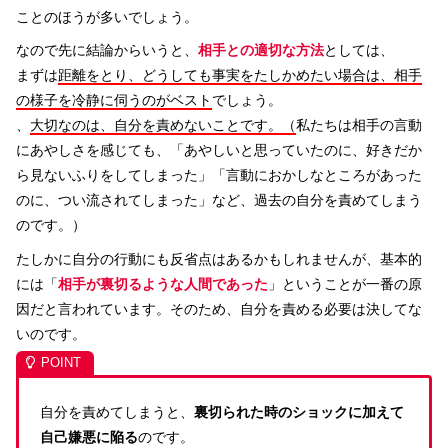
ことのほうが多いでしょう。
なので先に結論からいうと、
相手との適切な方法
としては、
まずは
距離をとり、どうしても事実をたしかめたい場合は、相手
の様子を冷静に伺うのがベスト
でしょう。
、
大切なのは、自分を責めないことです。（
私たちは相手の言動
にあやしさを感じても、「あやしいと思っていたのに、好きだか
ら見ないふりをしてしまった」「言動におかしなところがあった
のに、つい流されてしまった」など、過去の自分を責めてしまう
のです。）
たしかに自分の行動にも反省点はあるかもしれませんが、基本的
には「
相手が裏切るような人間であった
」ということが一番の原
因だと言われています。そのため、自分を責める必要は決してな
いのです。
自分を責めてしまうと、
裏切られた時のショックに加えて
自己嫌悪に陥る
のです。