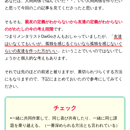
あなたは、人間関係で悩んでいた・・。いい人間関係を作りたい
と思って今回のこの記事を見てくださったと思います。
そもそも、
親友の定義がわからないから友達の定義がわからない
のがわたしの今の考え段階
です。
つまりメンタリストDaiGoさんもおしゃっていましたが、「
友達
はいなくてもいいが、孤独を感じるぐらいなら孤独を感じないぐ
らいの友達を作った方がいい
」ということでいいのではないでし
ょうかと個人的な考えもあります。
それでは先のほどの前述と被りますが、裏切られづらくする方法
にもなりますので、下記にまとめておいたので参考にしてみてく
ださい。
チェック
•一緒に共同作業して、同じ喜び共有したり、一緒に同じ課
題を乗り越える。（一番深められる方法とも言われている）