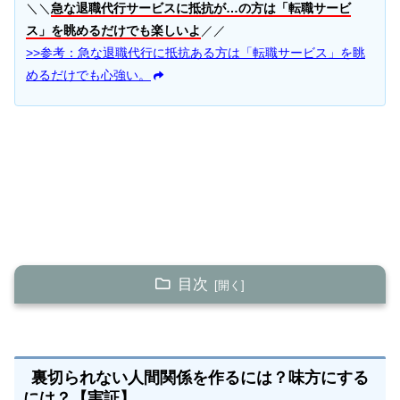
＼＼
急な退職代行サービスに抵抗が…の方は「転職サービ
ス」を眺めるだけでも楽しいよ
／／
>>参考：急な退職代行に抵抗ある方は「転職サービス」を眺
めるだけでも心強い。
目次
裏切られない人間関係を作るには？味方にするには？
【実証】
【心理学】あなたが相手から裏切られづらくする方
裏切られない人間関係を作るには？味方にする
法は？
には？【実証】