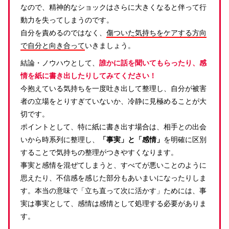
なので、精神的なショックはさらに大きくなると伴って行
動力を失ってしまうのです。
自分を責めるのではなく、
傷ついた気持ちをケアする方向
で自分と向き合って
いきましょう。
結論・ノウハウとして、
誰かに話を聞いてもらったり、感
情を紙に書き出したりしてみてください！
今抱えている気持ちを一度吐き出して整理し、自分が被害
者の立場をとりすぎていないか、冷静に見極めることが大
切です。
ポイントとして、特に紙に書き出す場合は、相手との出会
いから時系列に整理し、
「事実」と「感情」
を明確に区別
することで気持ちの整理がつきやすくなります。
事実と感情を混ぜてしまうと、すべてが悪いことのように
思えたり、不信感を感じた部分もあいまいになったりしま
す。本当の意味で「立ち直って次に活かす」ためには、事
実は事実として、感情は感情として処理する必要がありま
す。