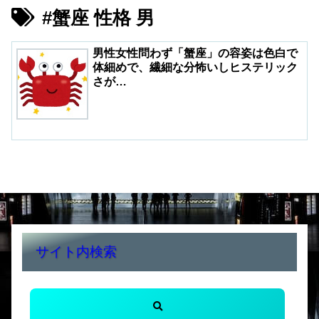
#蟹座 性格 男
男性女性問わず「蟹座」の容姿は色白で
体細めで、繊細な分怖いしヒステリック
さが…
サイト内検索