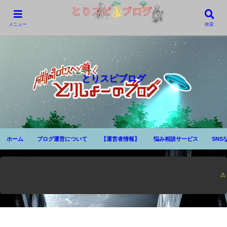
メニュー
検索
とりスピブログ
ホーム
ブログ運営について
【運営者情報】
悩み相談サービス
SNS
⚠ 