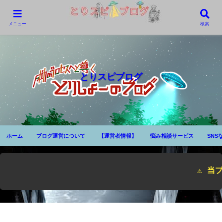
メニュー
検索
とりスピブログ
ホーム
ブログ運営について
【運営者情報】
悩み相談サービス
SNS
⚠ 当ブログサイ