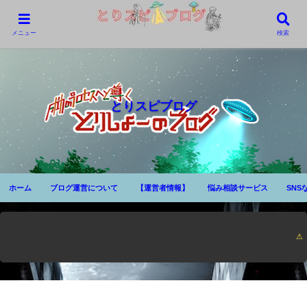
メニュー
検索
とりスピブログ
ホーム
ブログ運営について
【運営者情報】
悩み相談サービス
SNS
⚠ 