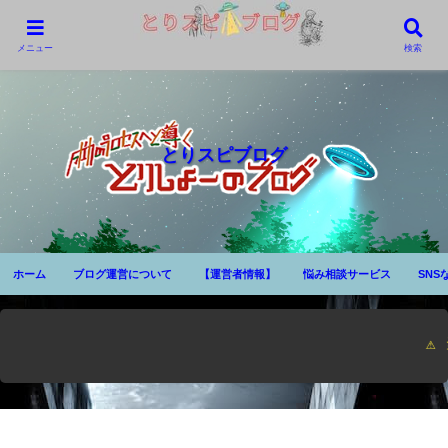
メニュー
検索
とりスピブログ
ホーム
ブログ運営について
【運営者情報】
悩み相談サービス
SNS
⚠ 