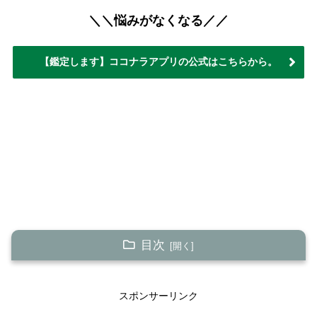
＼＼悩みがなくなる／／
【鑑定します】ココナラアプリの公式はこちらから。
目次
【占い好き必見】太陽星座と月星座の違いは何でしょ
う？【ホロスコープ】
スポンサーリンク
【あなたを癒す】月星座を知ることが大きな一歩