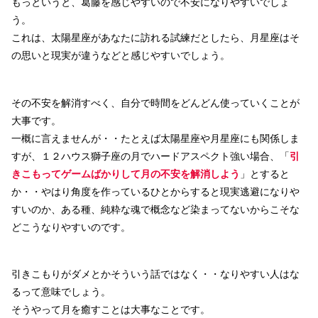
もっというと、葛藤を感じやすいので不安になりやすいでしょ
う。
これは、太陽星座があなたに訪れる試練だとしたら、月星座はそ
の思いと現実が違うなどと感じやすいでしょう。
その不安を解消すべく、自分で時間をどんどん使っていくことが
大事です。
一概に言えませんが・・たとえば太陽星座や月星座にも関係しま
すが、１２ハウス獅子座の月でハードアスペクト強い場合、「
引
きこもってゲームばかりして月の不安を解消しよう
」とすると
か・・やはり角度を作っているひとからすると現実逃避になりや
すいのか、ある種、純粋な魂で概念など染まってないからこそな
どこうなりやすいのです。
引きこもりがダメとかそういう話ではなく・・なりやすい人はな
るって意味でしょう。
そうやって月を癒すことは大事なことです。