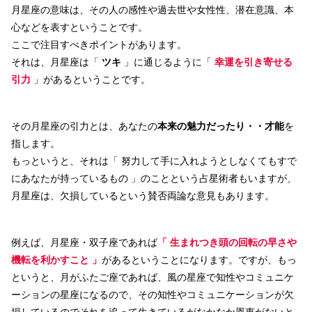
月星座の意味は、その人の感性や過去世や女性性、潜在意識、本
心などを表すということです。
ここで注目すべきポイントがあります。
それは、月星座は「
ツキ
」に通じるように「
幸運を引き寄せる
引力
」があるということです。
その月星座の引力とは、あなたの
本来の魅力だったり・・
才能
を
指します。
もっというと、それは「 努力して手に入れようとしなくてもすで
にあなたが持っているもの 」のことという占星術者もいますが、
月星座は、欠損しているという賛否両論な意見もあります。
例えば、月星座・双子座であれば
「 生まれつき頭の回転の早さや
機転を利かすこと 」
があるということになります。ですが、もっ
というと、月がふたご座であれば、風の星座で知性やコミュニケ
ーションの星座になるので、その知性やコミュニケーションが欠
損しているのでそれを追って生きているがなかなか恩恵がないと