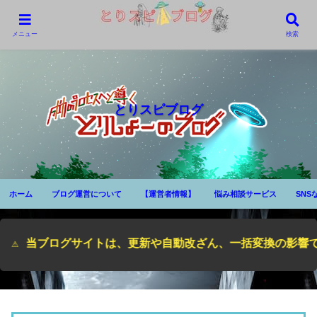
メニュー
検索
とりスピブログ
ホーム
ブログ運営について
【運営者情報】
悩み相談サービス
SNS
トは、更新や自動改ざん、一括変換の影響で正しく表示されない