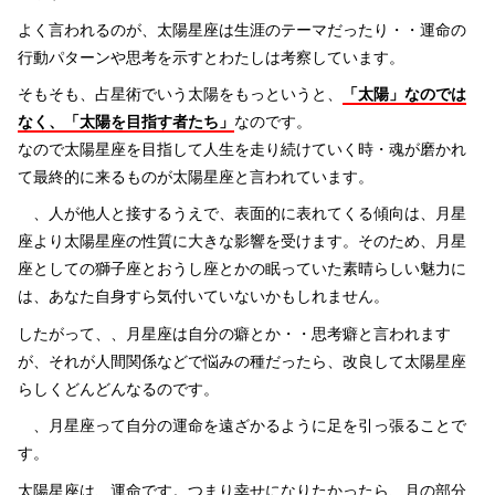
よく言われるのが、太陽星座は生涯のテーマだったり・・運命の
行動パターンや思考を示すとわたしは考察しています。
そもそも、占星術でいう太陽をもっというと、
「太陽」なのでは
なく、「太陽を目指す者たち」
なのです。
なので太陽星座を目指して人生を走り続けていく時・魂が磨かれ
て最終的に来るものが太陽星座と言われています。
、人が他人と接するうえで、表面的に表れてくる傾向は、月星
座より太陽星座の性質に大きな影響を受けます。
そのため、月星
座としての獅子座とおうし座とかの眠っていた素晴らしい魅力に
は、あなた自身すら気付いていないかもしれません。
したがって、、月星座は自分の癖とか・・思考癖と言われます
が、それが人間関係などで悩みの種だったら、改良して太陽星座
らしくどんどんなるのです。
、月星座って自分の運命を遠ざかるように足を引っ張ることで
す。
太陽星座は、運命です。つまり幸せになりたかったら、月の部分