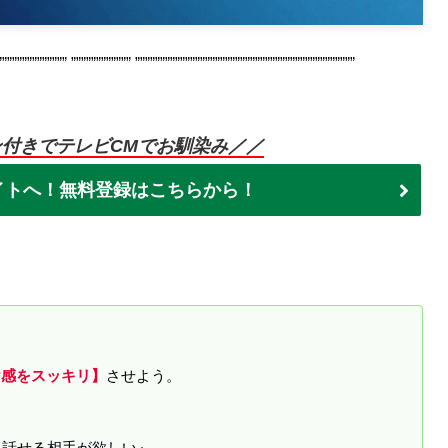
”””””””””””””” ”””””””””””” ””””””””””””””””””””””””””””””””””””””””””””
ン付きでテレビCMでお馴染み／／
イトへ！無料登録はこちらから！
ヤ感をスッキリ】
させよう。
に話せる相手が欲しい』