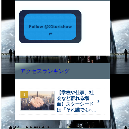
Follow @01torishow
アクセスランキング
【学校や仕事、社
会など群れる場
面】スターシード
は「それ誰でも○○
だよ」とか一括り
や矮小化や取り扱
ってくれない