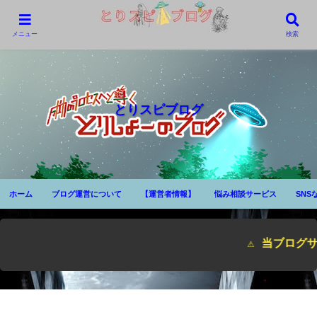
メニュー
検索
とりスピブログ
ホーム
ブログ運営について
【運営者情報】
悩み相談サービス
SNS
⚠ 当ブログサイ