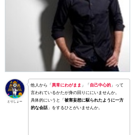
他人から「
異常にわがまま
」「
自己中心的
」って
言われているかたが身の回りににいませんか。
具体的にいうと「
被害妄想に駆られたように一方
とりしょー
的な会話
」をするひとがいませんか。