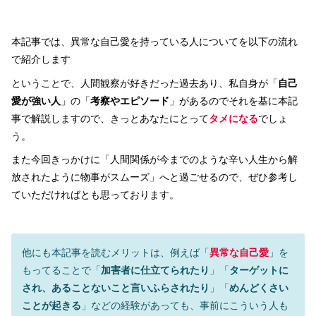
本記事では、異常な自己愛を持っている人についてを以下の流れ
で紹介します
ということで、人間観察が好きだった過去あり、私自身が「
自己
愛が強い人
」の「
考察やエピソード
」があるのでそれを基に本記
事で解説しますので、きっとあなたにとって
タメになる
でしょ
う。
また今回きっかけに「人間関係が今までのような辛い人生から解
放されたように物事がスムーズ」へと過ごせるので、ぜひ参考し
ていただければとも思っております。
他にも本記事を読むメリットは、例えば「
異常な自己愛
」を
もってることで「
加害者に仕立てられたり
」「
ターゲットに
され、あることないこと言いふらされたり
」「
めんどくさい
ことが起きる
」などの経験があっても、事前にこういう人も