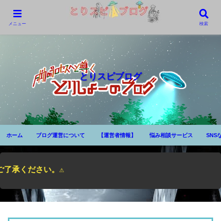
メニュー
検索
とりスピブログ
ホーム
ブログ運営について
【運営者情報】
悩み相談サービス
SNS