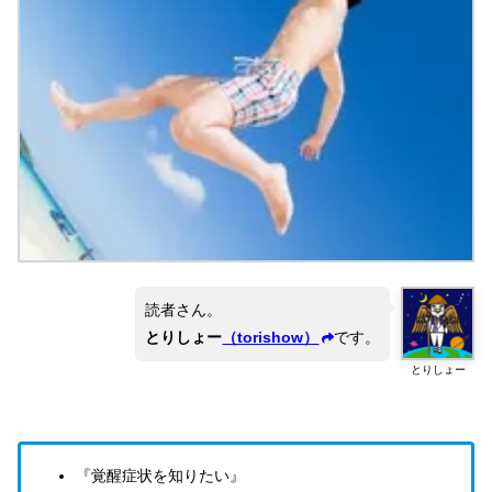
読者さん。
とりしょー
（torishow）
です。
とりしょー
『覚醒症状を知りたい』