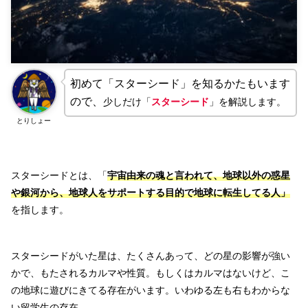
よく午前4時や5時ごろに目が覚める
風邪じゃないけど、風邪と似た症状
周囲の環境に敏感になる。
【スターシード覚醒】覚醒するために使命を知るこ
初めて「スターシード」を知るかたもいます
とはいいけど無理にする必要もない！ 「使命感が
ので、
少しだけ「
スターシード
」を解説します。
見つからないから」「ゲートが閉じる」心配云々な
とりしょー
んて関係ない！
【覚醒の手がかりを知る】電話占い【ココナラ】を
活用しよう！
スターシードとは、「
宇宙由来の魂と言われて、地球以外の惑星
地球を高次元にするためにスターシードはサポート
や銀河から、地球人をサポートする目的で地球に転生してる人」
している。
を指します。
【覚醒方法3選】アセンションするためには、波動
をどんどん上げよう！
1.スターシードへの目覚め。
スターシードがいた星は、たくさんあって、どの星の影響が強い
2.覚醒の準備を知ること
かで、もたされるカルマや性質。もしくはカルマはないけど、こ
の地球に遊びにきてる存在がいます。いわゆる左も右もわからな
3.アセンションイヤーで訪れる試練を楽しむつ
い留学生の存在。