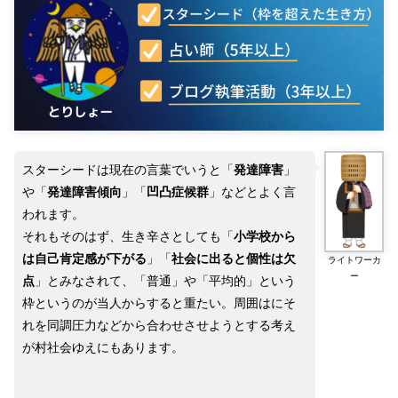
スターシードは現在の言葉でいうと「
発達障害
」
や「
発達障害傾向
」「
凹凸症候群
」などとよく言
われます。
それもそのはず、生き辛さとしても「
小学校から
は自己肯定感が下がる
」「
社会に出ると個性は欠
ライトワーカ
ー
点
」とみなされて、「普通」や「平均的」という
枠というのが当人からすると重たい。周囲はにそ
れを同調圧力などから合わせさせようとする考え
が村社会ゆえにもあります。